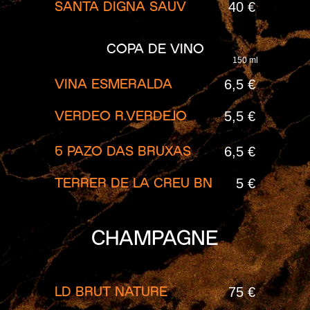
40 €
SANTA DIGNA SAUV
COPA DE VINO
150 ml
6,5 €
VINA ESMERALDA
5,5 €
VERDEO R.VERDEJO
6,5 €
6 PAZO DAS BRUXAS
5 €
TERRER DE LA CREU BN
CHAMPAGNE
75 €
LD BRUT NATURE