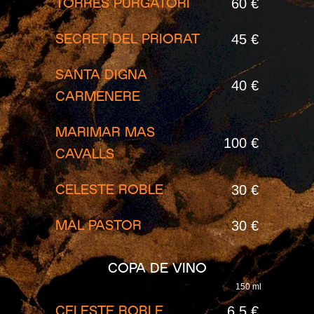
60 €
TORRES PURGATORI
45 €
SECRET DEL PRIORAT
SANTA DIGNA
40 €
CARMENERE
MARIMAR MAS
100 €
CAVALLS
30 €
CELESTE ROBLE
30 €
MAL PASTOR
COPA DE VINO
150 ml
6,5 €
CELESTE ROBLE