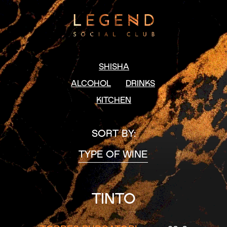
SHISHA
ALCOHOL
DRINKS
KITCHEN
SORT BY:
TYPE OF WINE
TINTO
BLANCOS
ROSADOS
TINTO
ESPUMOSO
CHAMPAGNE